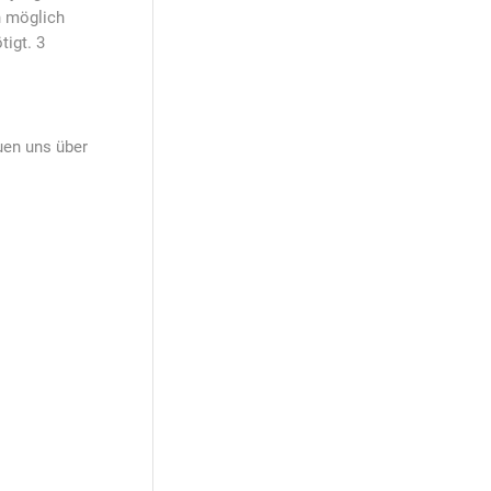
n möglich
igt. 3
uen uns über