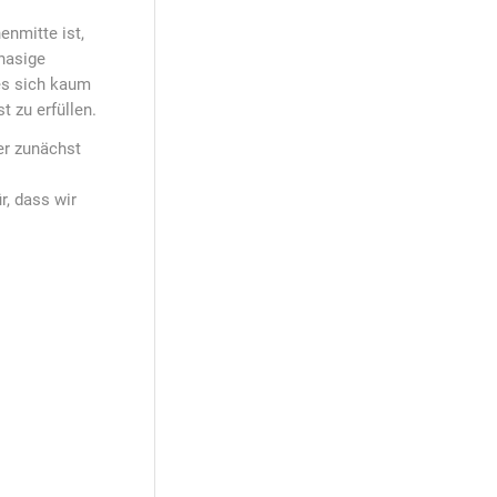
nmitte ist,
nasige
es sich kaum
 zu erfüllen.
er zunächst
, dass wir