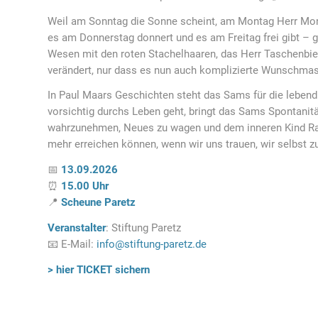
Weil am Sonntag die Sonne scheint, am Montag Herr Mon
es am Donnerstag donnert und es am Freitag frei gibt –
Wesen mit den roten Stachelhaaren, das Herr Taschenbi
verändert, nur dass es nun auch komplizierte Wunschmasc
In Paul Maars Geschichten steht das Sams für die leben
vorsichtig durchs Leben geht, bringt das Sams Spontanität
wahrzunehmen, Neues zu wagen und dem inneren Kind Rau
mehr erreichen können, wenn wir uns trauen, wir selbst zu
📅
13.09.2026
⏰
15.00 Uhr
📍
Scheune Paretz
Veranstalter
: Stiftung Paretz
📧 E-Mail:
info@stiftung-paretz.de
> hier TICKET sichern