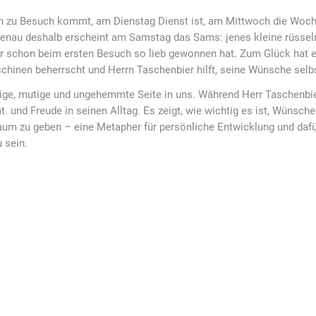
 zu Besuch kommt, am Dienstag Dienst ist, am Mittwoch die Woche
 genau deshalb erscheint am Samstag das Sams: jenes kleine rüssel
er schon beim ersten Besuch so lieb gewonnen hat. Zum Glück hat 
hinen beherrscht und Herrn Taschenbier hilft, seine Wünsche selbst
dige, mutige und ungehemmte Seite in uns. Während Herr Taschenbi
. und Freude in seinen Alltag. Es zeigt, wie wichtig es ist, Wünsche
m zu geben – eine Metapher für persönliche Entwicklung und dafür
 sein.