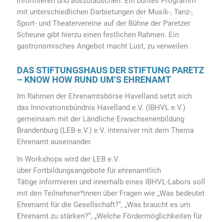
informieren und auszutauschen. Ein buntes Programm
mit unterschiedlichen Darbietungen der Musik-, Tanz-,
Sport- und Theatervereine auf der Bühne der Paretzer
Scheune gibt hierzu einen festlichen Rahmen. Ein
gastronomisches Angebot macht Lust, zu verweilen.
DAS STIFTUNGSHAUS DER STIFTUNG PARETZ
– KNOW HOW RUND UM‘S EHRENAMT
Im Rahmen der Ehrenamtsbörse Havelland setzt sich
das Innovationsbündnis Havelland e.V. (IBHVL e.V.)
gemeinsam mit der Ländliche Erwachsenenbildung
Brandenburg (LEB e.V.) e.V. intensiver mit dem Thema
Ehrenamt auseinander.
In Workshops wird der LEB e.V.
über Fortbildungsangebote für ehrenamtlich
Tätige informieren und innerhalb eines IBHVL-Labors soll
mit den Teilnehmer*innen über Fragen wie „Was bedeutet
Ehrenamt für die Gesellschaft?“, „Was braucht es um
Ehrenamt zu stärken?“, „Welche Fördermöglichkeiten für